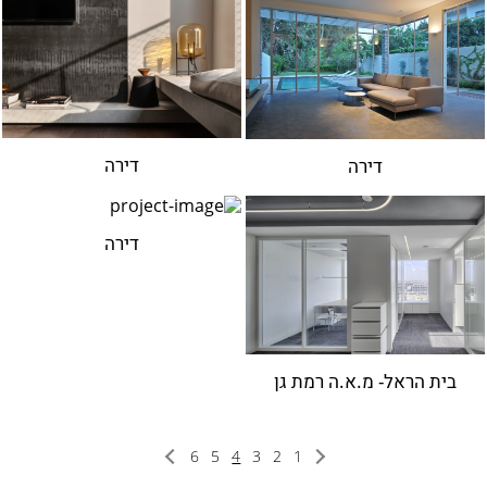
ברנוביץ-אמית ופיצו קדם
ירון טל
עודד סמדר
מיכל האן
ירון אלדד
רונה לוין
דירה
דירה
דנה אוברזון
דנה ואושרי
דירה
רמה מנדלסון
אפרת קיסוס
פיצו קדם
מיכי סתר
בית הראל- מ.א.ה רמת גן
מיכל שיין
רויטל תמיר
אירועים
6
5
4
3
2
1