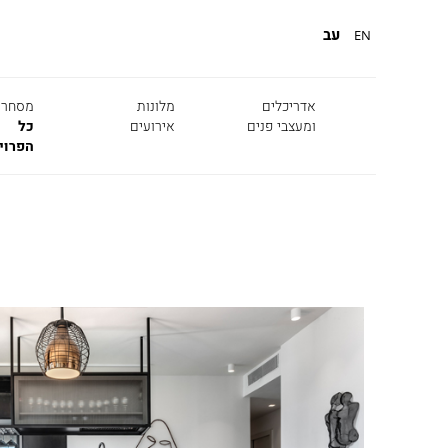
עב
EN
אדריכלים
מלונות
מסחרי
ומעצבי פנים
אירועים
כל
הפרוי
אושרי אבירם ודנה
נורית גפן
טל אדו
קושמירסקי
מיקלה סימאונה
כנרת ברקוביץ
טל תמי
מרינה רכטר
תמרה בן דרור
צח כהן
אורלי אברון
ברנוביץ-אמית
ירון טל
אלקבס
ופיצו קדם
עודד סמדר
מיכל האן
ירון אל
רונה לוין
דנה אוברזון
דנה וא
רמה מנדלסון
אפרת קיסוס
פיצו ק
מיכי סתר
מיכל שיין
רויטל 