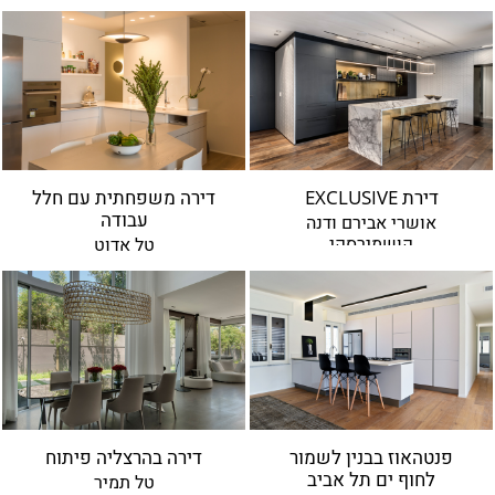
ברנוביץ-אמית ופיצו קדם
ירון טל
עודד סמדר
מיכל האן
ירון אלדד
רונה לוין
דנה אוברזון
דירת EXCLUSIVE
דירה משפחתית עם חלל
עבודה
אושרי אבירם ודנה
דנה ואושרי
קושמירסקי
טל אדוט
רמה מנדלסון
אפרת קיסוס
פיצו קדם
מיכי סתר
מיכל שיין
רויטל תמיר
אירועים
פנטהאוז בבנין לשמור
דירה בהרצליה פיתוח
לחוף ים תל אביב
טל תמיר