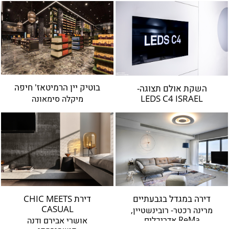
ברנוביץ-אמית ופיצו קדם
ירון טל
עודד סמדר
מיכל האן
ירון אלדד
רונה לוין
בוטיק יין הרמיטאז' חיפה
השקת אולם תצוגה-
דנה אוברזון
LEDS C4 ISRAEL
מיקלה סימאונה
דנה ואושרי
רמה מנדלסון
אפרת קיסוס
פיצו קדם
מיכי סתר
מיכל שיין
רויטל תמיר
דירה במגדל בגבעתיים
דירת CHIC MEETS
CASUAL
אירועים
מרינה רכטר- רובינשטיין,
ReMa אדריכלים
אושרי אבירם ודנה