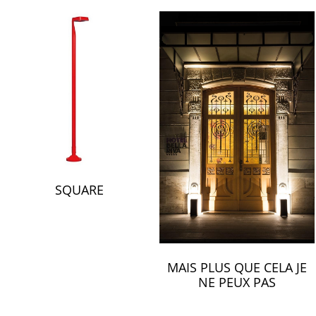
ברנוביץ-אמית ופיצו קדם
ירון טל
עודד סמדר
מיכל האן
ירון אלדד
רונה לוין
דנה אוברזון
דנה ואושרי
רמה מנדלסון
אפרת קיסוס
SQUARE
פיצו קדם
מיכי סתר
מיכל שיין
MAIS PLUS QUE CELA JE
רויטל תמיר
NE PEUX PAS
אירועים