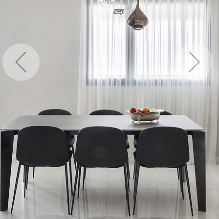
ברנוביץ-אמית ופיצו קדם
ירון טל
עודד סמדר
מיכל האן
ירון אלדד
רונה לוין
דנה אוברזון
דנה ואושרי
רמה מנדלסון
אפרת קיסוס
פיצו קדם
מיכי סתר
מיכל שיין
רויטל תמיר
אירועים