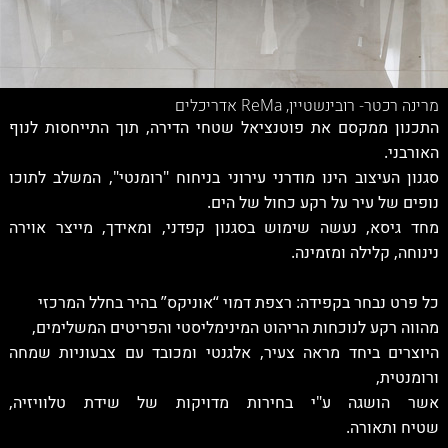
מרינה רכטר- רובינשטיין, ReMa אדריכלים
התכנון ממקסם את פוטנציאל שטחי הדירה, תוך התייחסות לנוף
האורבני.
סגנון העיצוב הינו מודרני עירוני בניחוח "רומנטי", המשלב לתוכו
נופים של עיר על רקע כחול של הים.
מחד גיסא, נעשה שימוש בסגנון קפדני, ומאידך, מייצר אוירה
נינוחה, קלילה ומזמינה.
כל פרט נבחר בקפידה: רצפת דמוי “אוניקס” בהיר בחלל המרכזי
מהווה רקע לנוכחות הריהוט המינימליסטי והפריטים המשלימים,
היוצרים ביחד מראה צעיר, אלגנטי ומכובד עם צבעוניות שמחה
ורומנטית,
אשר הושגה ע"י בחירות מדויקות של שידת טלוויזיה,
שטיח ותאורה.