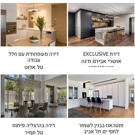
ברנוביץ-אמית ופיצו קדם
אדריכלים
ירון טל
עודד סמדר
מיכל האן
ירון אלדד
רונה לוין
דנה אוברזון
דירת EXCLUSIVE
דירה משפחתית עם חלל
עבודה
אושרי אבירם ודנה
דנה ואושרי
טל אדוט
קושמירסקי
רמה מנדלסון
אפרת קיסוס
פיצו קדם
מיכי סתר
מיכל שיין
רויטל תמיר
אירועים
פנטהאוז בבנין לשמור
דירה בהרצליה פיתוח
לחוף ים תל אביב
טל תמיר