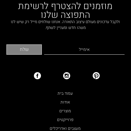
ברנוביץ-אמית ופיצו קדם
מוזמנים להצטרף לרשימת
ירון טל
התפוצה שלנו
עודד סמדר
ולקבל עדכונים מעולם עיצוב התאורה. אנחנו שולחים מייל רק שיש לנו
מיכל האן
משהו חדש ומעניין לשתף.
ירון אלדד
רונה לוין
דנה אוברזון
דנה ואושרי
רמה מנדלסון
אפרת קיסוס
פיצו קדם
עמוד בית
מיכי סתר
אודות
מיכל שיין
מוצרים
רויטל תמיר
אירועים
פרוייקטים
מעצבים ואדריכלים