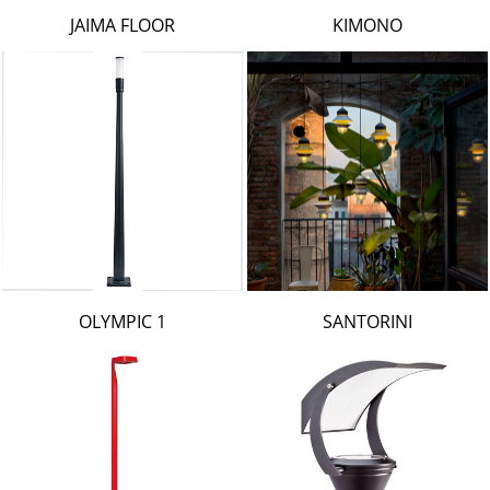
LAMBERT & FILS
JAIMA FLOOR
KIMONO
ROGER PRADIER
PORSCHE
CATELLANI & SMITH
VIABIZZUNO
TOBIAS GRAU
GROK
OLYMPIC 1
SANTORINI