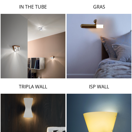
LAMBERT & FILS
IN THE TUBE
GRAS
ROGER PRADIER
PORSCHE
CATELLANI & SMITH
VIABIZZUNO
TOBIAS GRAU
GROK
TRIPLA WALL
ISP WALL