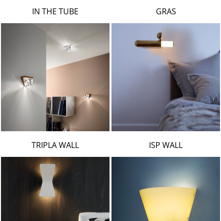
LAMBERT & FILS
IN THE TUBE
GRAS
ROGER PRADIER
PORSCHE
CATELLANI & SMITH
VIABIZZUNO
TOBIAS GRAU
GROK
TRIPLA WALL
ISP WALL