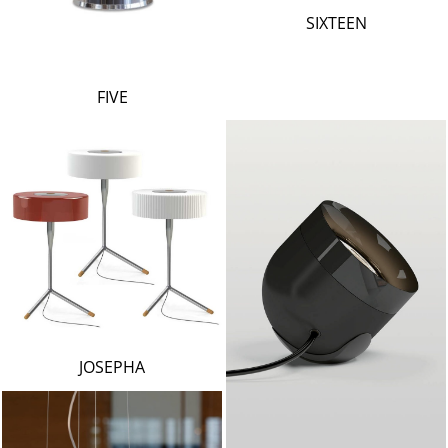
LAMBERT & FILS
SIXTEEN
ROGER PRADIER
PORSCHE
CATELLANI & SMITH
FIVE
VIABIZZUNO
TOBIAS GRAU
GROK
JOSEPHA