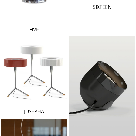
LAMBERT & FILS
SIXTEEN
ROGER PRADIER
PORSCHE
CATELLANI & SMITH
FIVE
VIABIZZUNO
TOBIAS GRAU
GROK
JOSEPHA