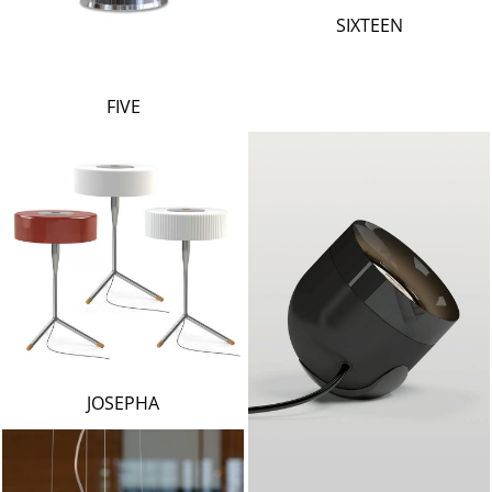
LAMBERT & FILS
SIXTEEN
ROGER PRADIER
PORSCHE
CATELLANI & SMITH
FIVE
VIABIZZUNO
TOBIAS GRAU
GROK
JOSEPHA