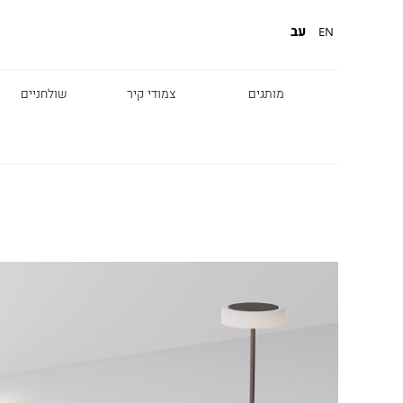
עב
EN
מותגים
צמודי קיר
שולחניים
Diesel
Foscarini
Fabbian
Marset
Nemo
Fontana Arte
Karman
DCW
Leds c4
oger Pradier
Lambert & Fils
Kreon
VIABIZZUNO
Catellani &
Porsche
Smith
Grok
Tobias Grau