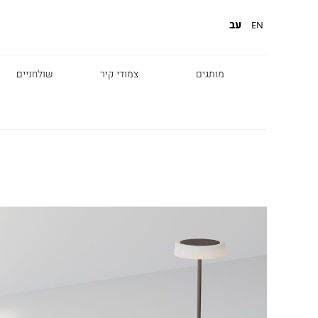
עב
EN
מותגים
צמודי קיר
שולחניים
Diesel
Foscarini
Fabbian
Marset
Nemo
Fontana Arte
Karman
DCW
Leds c4
oger Pradier
Lambert & Fils
Kreon
VIABIZZUNO
Catellani &
Porsche
Smith
Grok
Tobias Grau