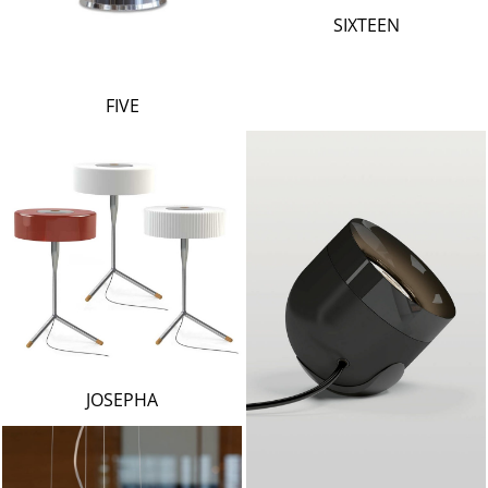
LAMBERT & FILS
SIXTEEN
ROGER PRADIER
PORSCHE
CATELLANI & SMITH
FIVE
VIABIZZUNO
TOBIAS GRAU
GROK
JOSEPHA