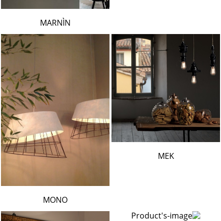
MARNÌN
MEK
MONO