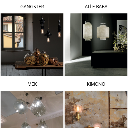
LAMBERT & FILS
GANGSTER
ALÌ E BABÀ
ROGER PRADIER
PORSCHE
CATELLANI & SMITH
VIABIZZUNO
TOBIAS GRAU
GROK
MEK
KIMONO