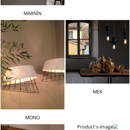
MARNÌN
MEK
MONO