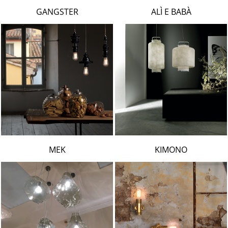
LAMBERT & FILS
GANGSTER
ALÌ E BABÀ
ROGER PRADIER
PORSCHE
CATELLANI & SMITH
VIABIZZUNO
TOBIAS GRAU
GROK
MEK
KIMONO