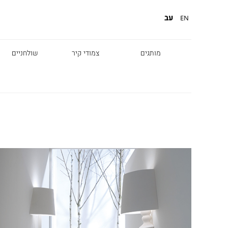
עב
EN
מותגים
צמודי קיר
שולחניים
Diesel
Foscarini
Fabbian
Marset
Nemo
Fontana Arte
Karman
DCW
Leds c4
oger Pradier
Lambert & Fils
Kreon
VIABIZZUNO
Catellani &
Porsche
Smith
Grok
Tobias Grau