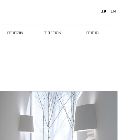
עב
EN
מותגים
צמודי קיר
שולחניים
Diesel
Foscarini
Fabbian
Marset
Nemo
Fontana Arte
Karman
DCW
Leds c4
oger Pradier
Lambert & Fils
Kreon
VIABIZZUNO
Catellani &
Porsche
Smith
Grok
Tobias Grau