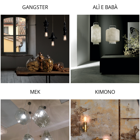
LAMBERT & FILS
GANGSTER
ALÌ E BABÀ
ROGER PRADIER
PORSCHE
CATELLANI & SMITH
VIABIZZUNO
TOBIAS GRAU
GROK
MEK
KIMONO