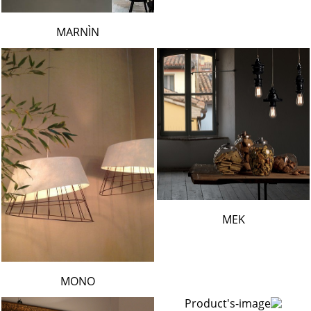
MARNÌN
MEK
MONO