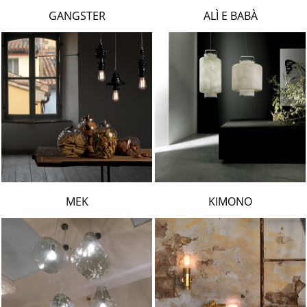
LAMBERT & FILS
GANGSTER
ALÌ E BABÀ
ROGER PRADIER
PORSCHE
CATELLANI & SMITH
VIABIZZUNO
TOBIAS GRAU
GROK
MEK
KIMONO