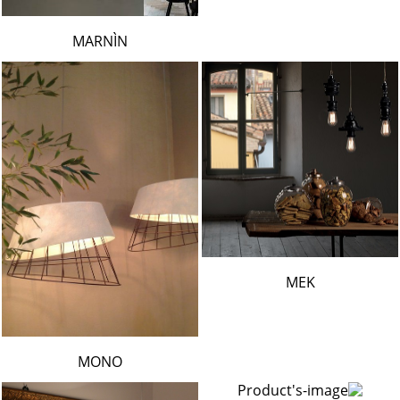
MARNÌN
MEK
MONO