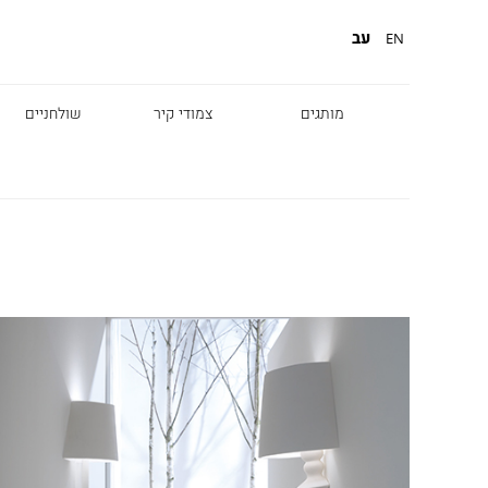
עב
EN
מותגים
צמודי קיר
שולחניים
Diesel
Foscarini
Fabbian
Marset
Nemo
Fontana Arte
Karman
DCW
Leds c4
oger Pradier
Lambert & Fils
Kreon
VIABIZZUNO
Catellani &
Porsche
Smith
Grok
Tobias Grau