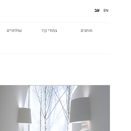
עב
EN
מותגים
צמודי קיר
שולחניים
Diesel
Foscarini
Fabbian
Marset
Nemo
Fontana Arte
Karman
DCW
Leds c4
oger Pradier
Lambert & Fils
Kreon
VIABIZZUNO
Catellani &
Porsche
Smith
Grok
Tobias Grau