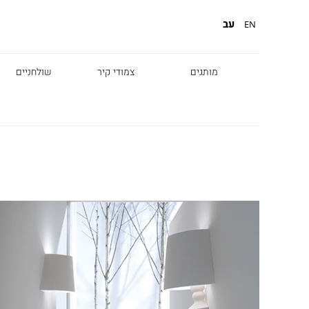
עב
EN
מותגים
צמודי קיר
שולחניים
Diesel
Foscarini
Fabbian
Marset
Nemo
Fontana Arte
Karman
DCW
Leds c4
oger Pradier
Lambert & Fils
Kreon
VIABIZZUNO
Catellani &
Porsche
Smith
Grok
Tobias Grau