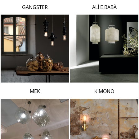
LAMBERT & FILS
GANGSTER
ALÌ E BABÀ
ROGER PRADIER
PORSCHE
CATELLANI & SMITH
VIABIZZUNO
TOBIAS GRAU
GROK
MEK
KIMONO