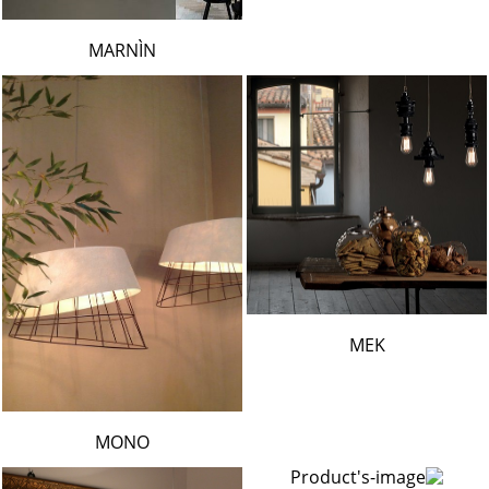
MARNÌN
MEK
MONO