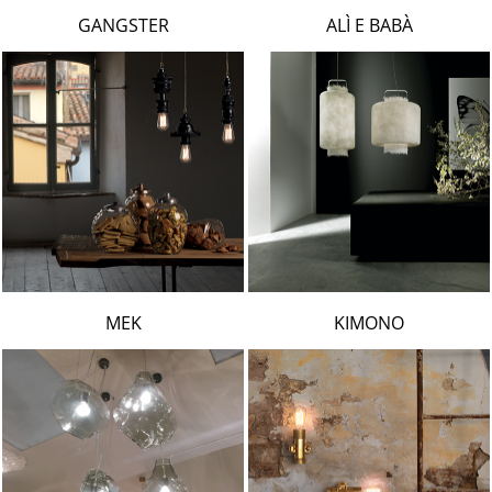
LAMBERT & FILS
GANGSTER
ALÌ E BABÀ
ROGER PRADIER
PORSCHE
CATELLANI & SMITH
VIABIZZUNO
TOBIAS GRAU
GROK
MEK
KIMONO