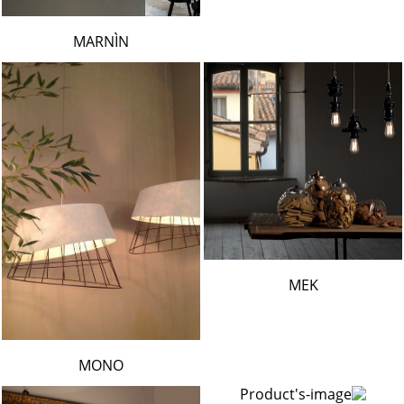
MARNÌN
MEK
MONO