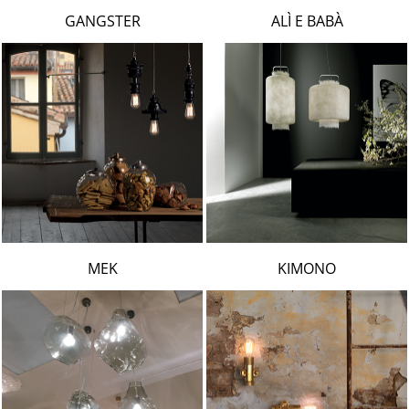
LAMBERT & FILS
GANGSTER
ALÌ E BABÀ
ROGER PRADIER
PORSCHE
CATELLANI & SMITH
VIABIZZUNO
TOBIAS GRAU
GROK
MEK
KIMONO