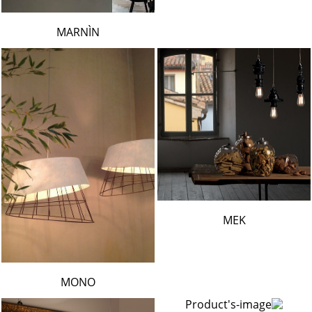
MARNÌN
MEK
MONO