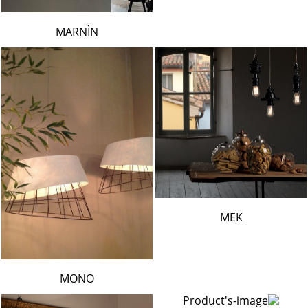
MARNÌN
MEK
MONO