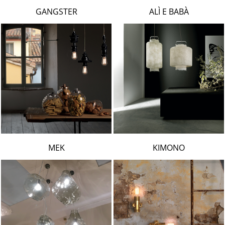
LAMBERT & FILS
GANGSTER
ALÌ E BABÀ
ROGER PRADIER
PORSCHE
CATELLANI & SMITH
VIABIZZUNO
TOBIAS GRAU
GROK
MEK
KIMONO