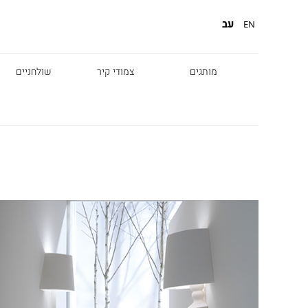
עב
EN
מותגים
צמודי קיר
שולחניים
Diesel
Foscarini
Fabbian
Marset
Nemo
Fontana Arte
Karman
DCW
Leds c4
oger Pradier
Lambert & Fils
Kreon
VIABIZZUNO
Catellani &
Porsche
Smith
Grok
Tobias Grau