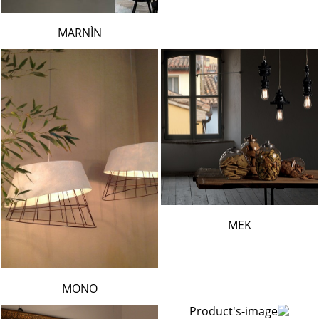
MARNÌN
MEK
MONO