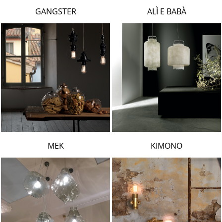
LAMBERT & FILS
GANGSTER
ALÌ E BABÀ
ROGER PRADIER
PORSCHE
CATELLANI & SMITH
VIABIZZUNO
TOBIAS GRAU
GROK
MEK
KIMONO