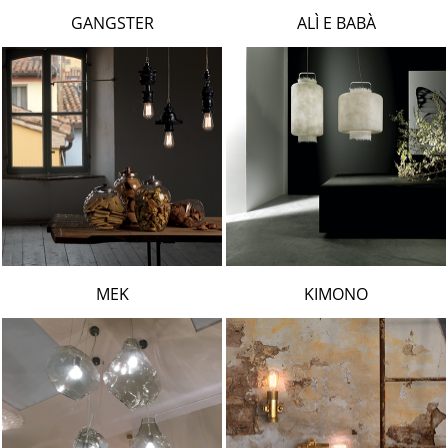
LAMBERT & FILS
GANGSTER
ALÌ E BABÀ
ROGER PRADIER
PORSCHE
CATELLANI & SMITH
VIABIZZUNO
TOBIAS GRAU
GROK
MEK
KIMONO