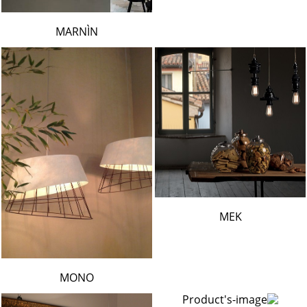
MARNÌN
MEK
MONO