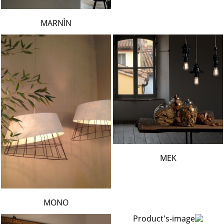
MARNÌN
MEK
MONO