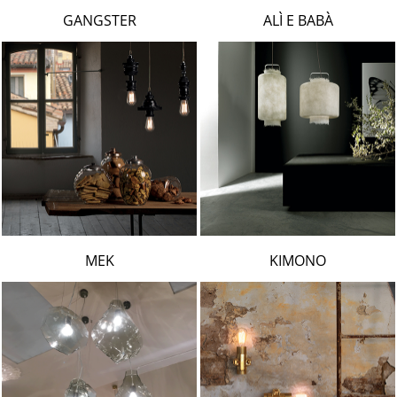
LAMBERT & FILS
GANGSTER
ALÌ E BABÀ
ROGER PRADIER
PORSCHE
CATELLANI & SMITH
VIABIZZUNO
TOBIAS GRAU
GROK
MEK
KIMONO