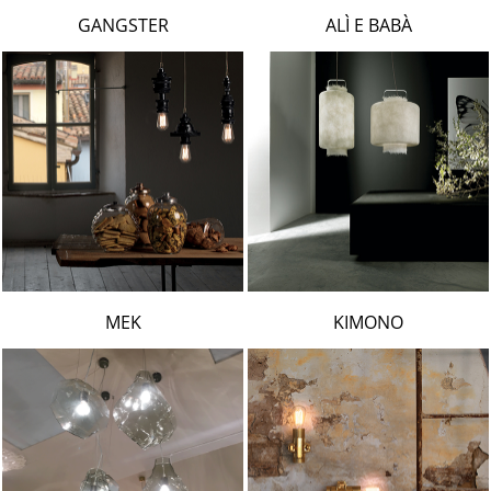
LAMBERT & FILS
GANGSTER
ALÌ E BABÀ
ROGER PRADIER
PORSCHE
CATELLANI & SMITH
VIABIZZUNO
TOBIAS GRAU
GROK
MEK
KIMONO