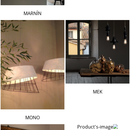
MARNÌN
MEK
MONO