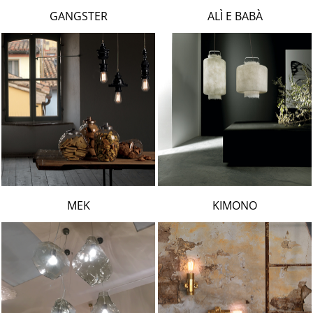
LAMBERT & FILS
GANGSTER
ALÌ E BABÀ
ROGER PRADIER
PORSCHE
CATELLANI & SMITH
VIABIZZUNO
TOBIAS GRAU
GROK
MEK
KIMONO