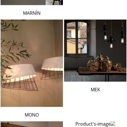
MARNÌN
MEK
MONO