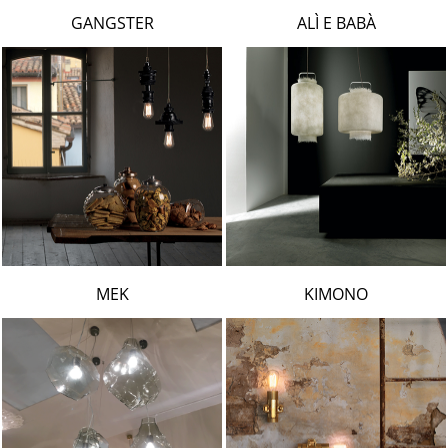
LAMBERT & FILS
GANGSTER
ALÌ E BABÀ
ROGER PRADIER
PORSCHE
CATELLANI & SMITH
VIABIZZUNO
TOBIAS GRAU
GROK
MEK
KIMONO