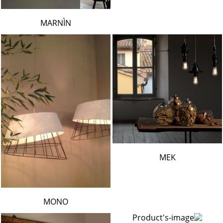
MARNÌN
MEK
MONO