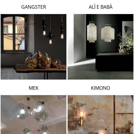
LAMBERT & FILS
GANGSTER
ALÌ E BABÀ
ROGER PRADIER
PORSCHE
CATELLANI & SMITH
VIABIZZUNO
TOBIAS GRAU
GROK
MEK
KIMONO