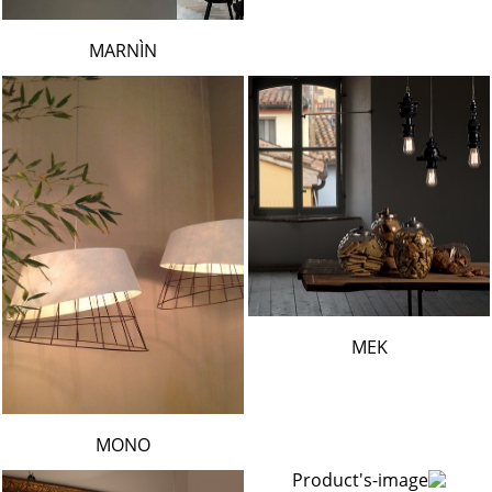
MARNÌN
MEK
MONO