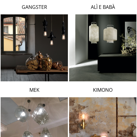
LAMBERT & FILS
GANGSTER
ALÌ E BABÀ
ROGER PRADIER
PORSCHE
CATELLANI & SMITH
VIABIZZUNO
TOBIAS GRAU
GROK
MEK
KIMONO