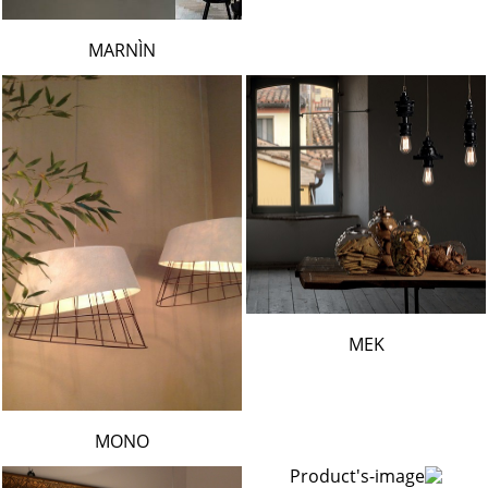
MARNÌN
MEK
MONO