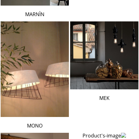
MARNÌN
MEK
MONO