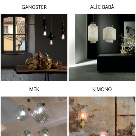
LAMBERT & FILS
GANGSTER
ALÌ E BABÀ
ROGER PRADIER
PORSCHE
CATELLANI & SMITH
VIABIZZUNO
TOBIAS GRAU
GROK
MEK
KIMONO