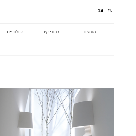
עב
EN
מותגים
צמודי קיר
שולחניים
Diesel
Foscarini
Fabbian
Marset
Nemo
Fontana Arte
Karman
DCW
Leds c4
oger Pradier
Lambert & Fils
Kreon
VIABIZZUNO
Catellani &
Porsche
Smith
Grok
Tobias Grau