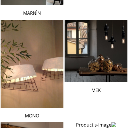
MARNÌN
MEK
MONO