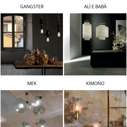
LAMBERT & FILS
GANGSTER
ALÌ E BABÀ
ROGER PRADIER
PORSCHE
CATELLANI & SMITH
VIABIZZUNO
TOBIAS GRAU
GROK
MEK
KIMONO