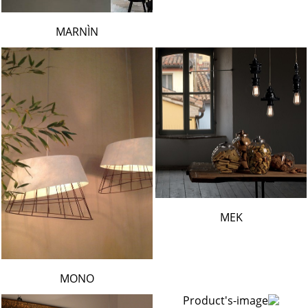
MARNÌN
MEK
MONO