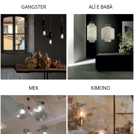
LAMBERT & FILS
GANGSTER
ALÌ E BABÀ
ROGER PRADIER
PORSCHE
CATELLANI & SMITH
VIABIZZUNO
TOBIAS GRAU
GROK
MEK
KIMONO