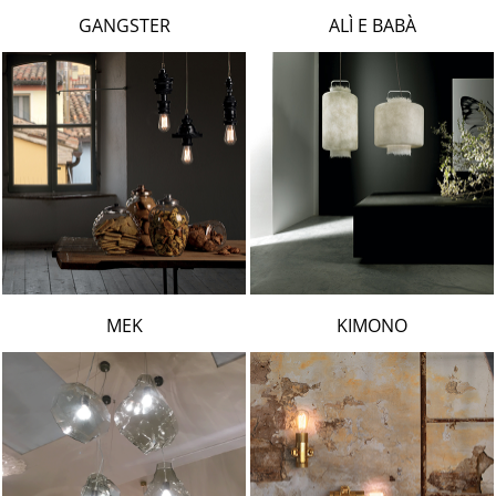
LAMBERT & FILS
GANGSTER
ALÌ E BABÀ
ROGER PRADIER
PORSCHE
CATELLANI & SMITH
VIABIZZUNO
TOBIAS GRAU
GROK
MEK
KIMONO