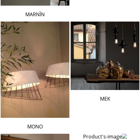
MARNÌN
MEK
MONO