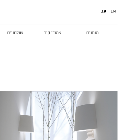
עב
EN
מותגים
צמודי קיר
שולחניים
Diesel
Foscarini
Fabbian
Marset
Nemo
Fontana Arte
Karman
DCW
Leds c4
oger Pradier
Lambert & Fils
Kreon
VIABIZZUNO
Catellani &
Porsche
Smith
Grok
Tobias Grau