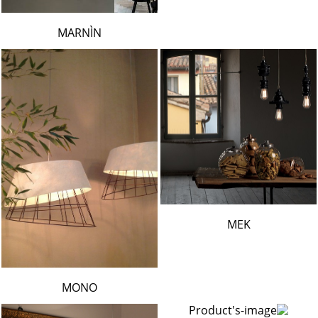
MARNÌN
MEK
MONO