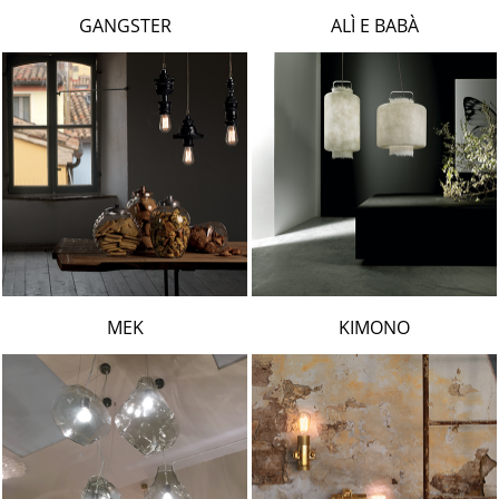
LAMBERT & FILS
GANGSTER
ALÌ E BABÀ
ROGER PRADIER
PORSCHE
CATELLANI & SMITH
VIABIZZUNO
TOBIAS GRAU
GROK
MEK
KIMONO