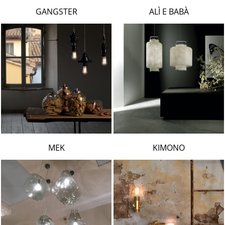
LAMBERT & FILS
GANGSTER
ALÌ E BABÀ
ROGER PRADIER
PORSCHE
CATELLANI & SMITH
VIABIZZUNO
TOBIAS GRAU
GROK
MEK
KIMONO