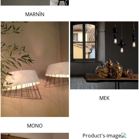
MARNÌN
MEK
MONO