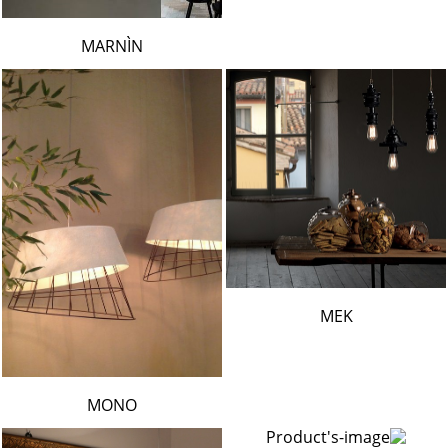
MARNÌN
MEK
MONO