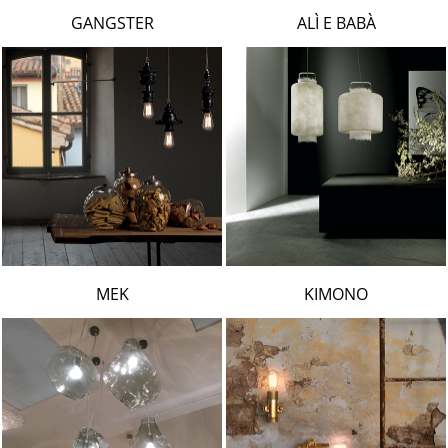
LAMBERT & FILS
GANGSTER
ALÌ E BABÀ
ROGER PRADIER
PORSCHE
CATELLANI & SMITH
VIABIZZUNO
TOBIAS GRAU
GROK
MEK
KIMONO