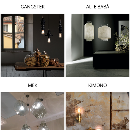
LAMBERT & FILS
GANGSTER
ALÌ E BABÀ
ROGER PRADIER
PORSCHE
CATELLANI & SMITH
VIABIZZUNO
TOBIAS GRAU
GROK
MEK
KIMONO