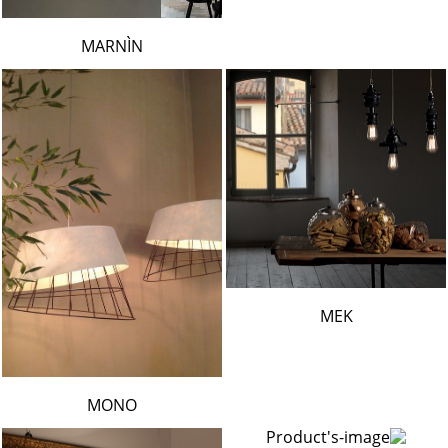
MARNÌN
MEK
MONO