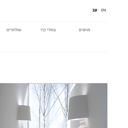
עב
EN
מותגים
צמודי קיר
שולחניים
Diesel
Foscarini
Fabbian
Marset
Nemo
Fontana Arte
Karman
DCW
Leds c4
oger Pradier
Lambert & Fils
Kreon
VIABIZZUNO
Catellani &
Porsche
Smith
Grok
Tobias Grau